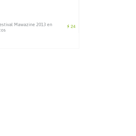
estival Mawazine 2013 en
24
tos