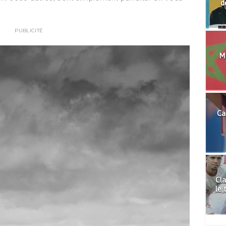
d
PUBLICITÉ
Mo
Ca
Cla
le 