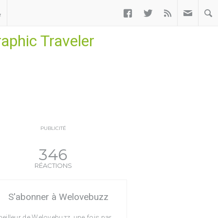



ب
aphic Traveler
PUBLICITÉ
346
RÉACTIONS
S'abonner à Welovebuzz
eilleur de Welovebuzz, une fois par