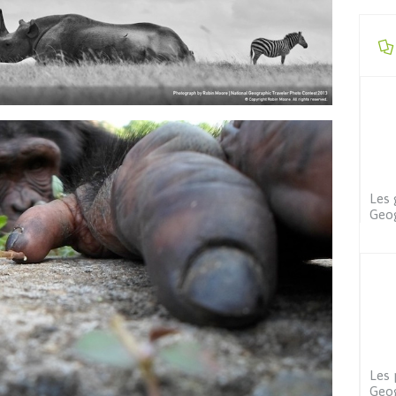
Les 
Geog
Les 
Geog