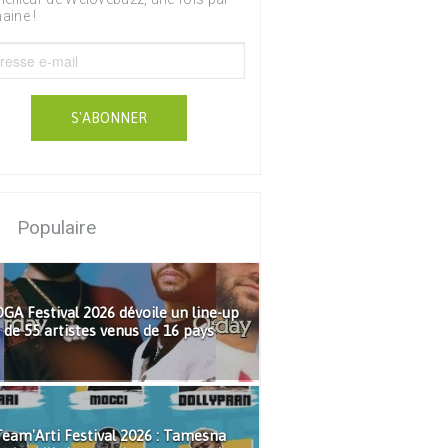
aine !
S'ABONNER
Populaire
GA Festival 2026 dévoile un line-up
de 55 artistes venus de 16 pays
eam'Arti Festival 2026 : Tamesna