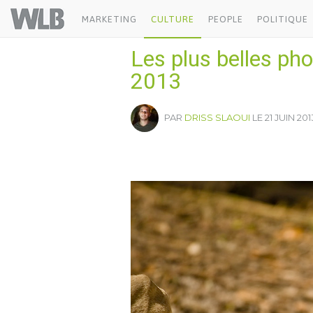
Welovebuzz
MARKETING
CULTURE
PEOPLE
POLITIQUE
Les plus belles ph
2013
PAR
DRISS SLAOUI
LE 21 JUIN 2013