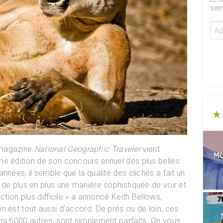
sem
 magazine
National Geographic Traveler
vient
MO
me édition de son concours annuel des plus belles
nées, il semble que la qualité des clichés a fait un
 de plus en plus une manière sophistiquée de voir et
ction plus difficile » a annoncé Keith Bellows,
n est tout aussi d’accord. De près ou de loin, ces
T
mi 6000 autres, sont simplement parfaits. On vous