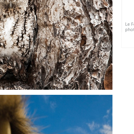
Le F
pho