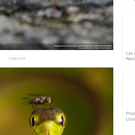
Les 
Nati
PUBLICITÉ
Phot
Lon