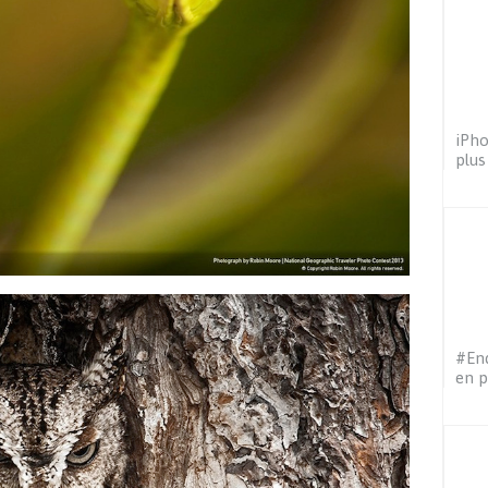
iPho
plus
#End
en 