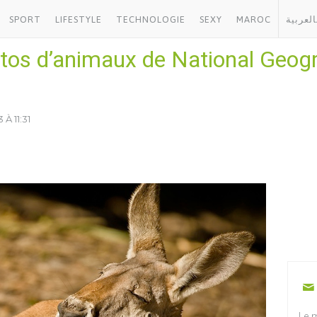
SPORT
LIFESTYLE
TECHNOLOGIE
SEXY
MAROC
العربية
otos d’animaux de National Geogr
 À 11:31
Le m