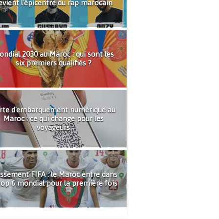
evient l'épicentre du rap marocain
ndial 2030 au Maroc : qui sont les
six premiers qualifiés ?
rte d'embarquement numérique au
Maroc : ce qui change pour les
voyageurs
ssement FIFA : le Maroc entre dans
top 6 mondial pour la première fois