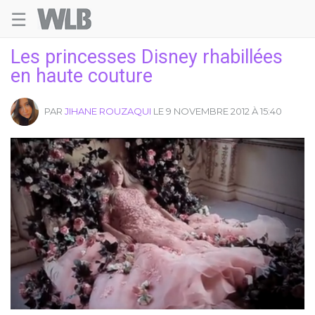
☰
Welovebuzz
Les princesses Disney rhabillées
en haute couture
PAR
JIHANE ROUZAQUI
LE 9 NOVEMBRE 2012 À 15:40