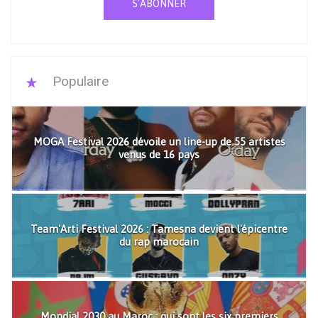
S'ABONNER
Populaire
MOGA Festival 2026 dévoile un line-up de 55 artistes
venus de 16 pays
Team'Arti Festival 2026 : Tamesna devient l'épicentre
du rap marocain
Mondial 2030 au Maroc : qui sont les six premiers