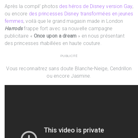
Après la compil’ photos
des héros de Disney version Gay
,
ou encore
des princesses Disney transformées en jeunes
femmes
, voilà que le grand magasin made in London
Harrods
frappe fort avec sa nouvelle campagne
publicitaire «
Once upon a dream
» en nous présentant
des princesses rhabillées en haute couture.
PUBLICITÉ
Vous reconnaitrez sans doute Blanche-Neige, Cendrillon
ou encore Jasmine.