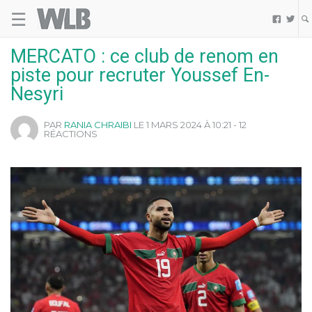
☰
Welovebuzz


MERCATO : ce club de renom en
piste pour recruter Youssef En-
Nesyri
PAR
RANIA CHRAIBI
LE 1 MARS 2024 À 10:21 - 12
RÉACTIONS