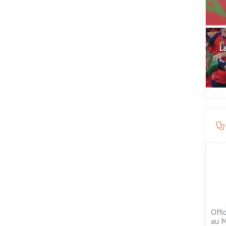
La
Offic
au 