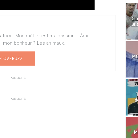
Cla
le 
matrice. Mon métier est ma passion... Âme
e, mon bonheur ? Les animaux.
MO
ELOVEBUZZ
PUBLICITÉ
T
PUBLICITÉ
d
Mo