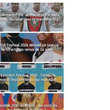
ssement FIFA : le Maroc entre dans
top 6 mondial pour la première fois
GA Festival 2026 dévoile un line-up
de 55 artistes venus de 16 pays
eam'Arti Festival 2026 : Tamesna
evient l'épicentre du rap marocain
ndial 2030 au Maroc : qui sont les
six premiers qualifiés ?