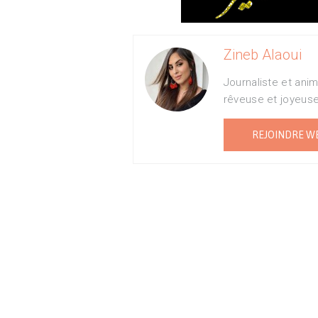
Zineb Alaoui
Journaliste et ani
rêveuse et joyeus
REJOINDRE W