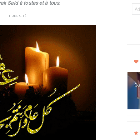
ak Said à toutes et à tous.
PUBLICITÉ
Ca