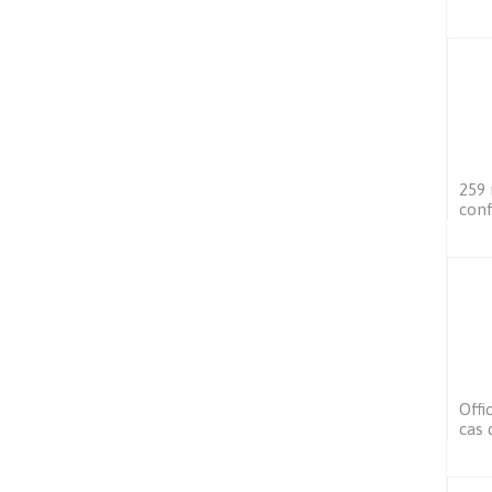
259 
conf
Offi
cas 