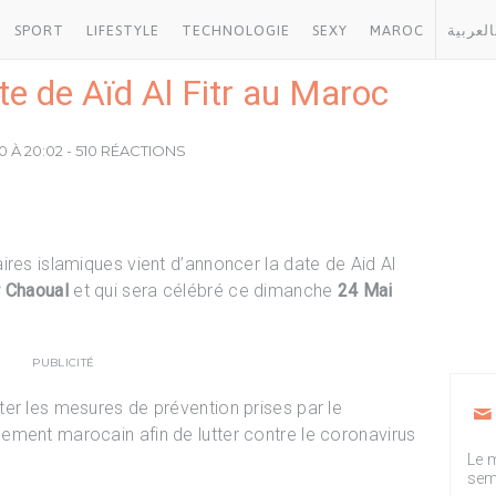
SPORT
LIFESTYLE
TECHNOLOGIE
SEXY
MAROC
العربية
date de Aïd Al Fitr au Maroc
0 À 20:02 - 510 RÉACTIONS
ires islamiques vient d’annoncer la date de Aid Al
 Chaoual
et qui sera célébré ce dimanche
24 Mai
PUBLICITÉ
er les mesures de prévention prises par le
ement marocain afin de lutter contre le coronavirus
Le m
sem