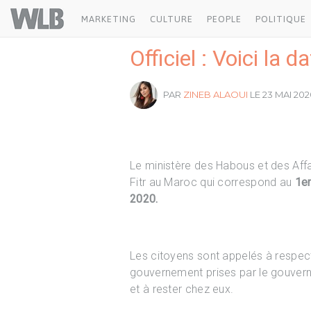
Welovebuzz
MARKETING
CULTURE
PEOPLE
POLITIQUE
Officiel : Voici la 
PAR
ZINEB ALAOUI
LE 23 MAI 202
Le ministère des Habous et des Affa
Fitr au Maroc qui correspond au
1er
2020.
Les citoyens sont appelés à respect
gouvernement prises par le gouvern
et à rester chez eux.