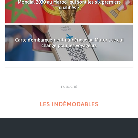
Mondial 2030 au Maroc : qui sont les six premiers
qualifiés ?
Carte d'embarquement numérique au Maroc : ce qui
change pour les voyageurs
PUBLICITÉ
LES INDÉMODABLES