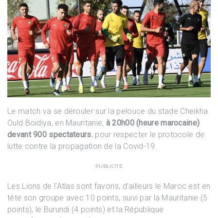
Le match va se dérouler sur la pelouce du stade Cheikha
Ould Boïdiya, en Mauritanie,
à 20h00 (heure marocaine)
devant 900 spectateurs
, pour respecter le protocole de
lutte contre la propagation de la Covid-19.
PUBLICITÉ
Les Lions de l’Atlas sont favoris, d’ailleurs le Maroc est en
tête son groupe avec 10 points, suivi par la Mauritanie (5
points), le Burundi (4 points) et la République