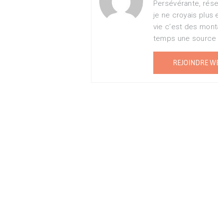
Persévérante, rése
je ne croyais plus 
vie c’est des mon
temps une source 
REJOINDRE W