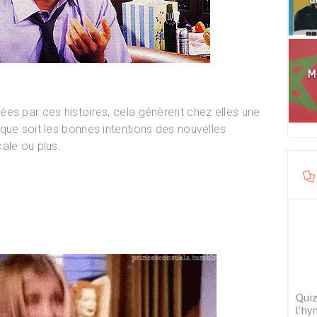
Mo
es par ces histoires, cela génèrent chez elles une
que soit les bonnes intentions des nouvelles
ale ou plus.
Quiz
l’hy