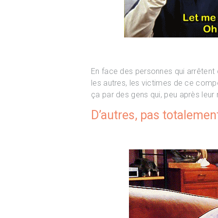
En face des personnes qui arrêtent 
les autres, les victimes de ce comp
ça par des gens qui, peu après leur 
D’autres, pas totalement