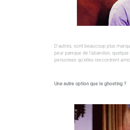
D’autres, sont beaucoup plus marqué
peur panique de l’abandon, quelque 
personnes qu’elles rencontrent amic
Une autre option que le ghosting ?