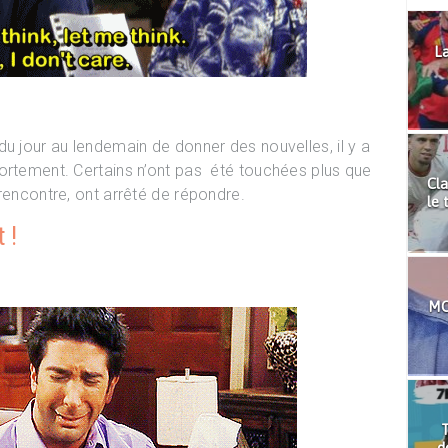
La
du jour au lendemain de donner des nouvelles, il y a
ortement. Certains n’ont pas été touchées plus que
Cla
rencontre, ont arrêté de répondre.
le 
 !
MO
T
d