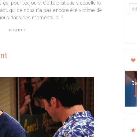
ça, pour toujours. Cette pratique s’appelle le
tant, qui de nous n’a pas encore été victime de
s-nous dans ces moments là ?
PUBLICITÉ
ent
Ca