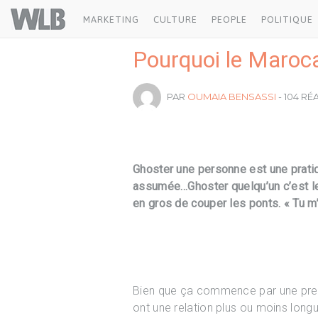
Welovebuzz
MARKETING
CULTURE
PEOPLE
POLITIQUE
Pourquoi le Maroca
PAR
OUMAIA BENSASSI
- 104 R
Ghoster une personne est une prati
assumée…Ghoster quelqu’un c’est le 
en gros de couper les ponts. « Tu m
Bien que ça commence par une prem
ont une relation plus ou moins longu