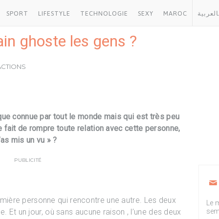
SPORT
LIFESTYLE
TECHNOLOGIE
SEXY
MAROC
العربية
in ghoste les gens ?
ÉACTIONS
que connue par tout le monde mais qui est très peu
fait de rompre toute relation avec cette personne,
’as mis un vu » ?
PUBLICITÉ
ière personne qui rencontre une autre. Les deux
Le m
e. Et un jour, où sans aucune raison , l’une des deux
sem