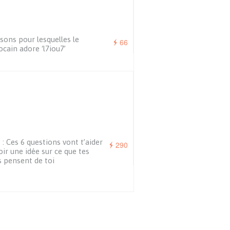
isons pour lesquelles le
66
cain adore ‘l7iou7’
 : Ces 6 questions vont t’aider
290
oir une idée sur ce que tes
 pensent de toi