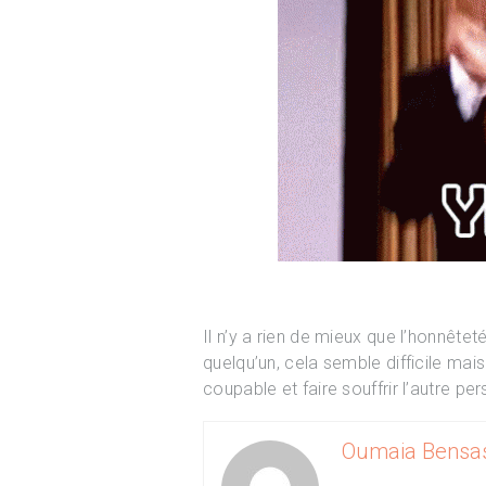
Il n’y a rien de mieux que l’honnête
quelqu’un, cela semble difficile mais
coupable et faire souffrir l’autre pe
Oumaia Bensas