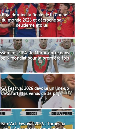
 Roja domine la finale de la Coupe
du monde 2026 et décroche sa
deuxième étoile
ssement FIFA : le Maroc entre dans
top 6 mondial pour la première fois
GA Festival 2026 dévoile un line-up
de 55 artistes venus de 16 pays
eam'Arti Festival 2026 : Tamesna
evient l'épicentre du rap marocain