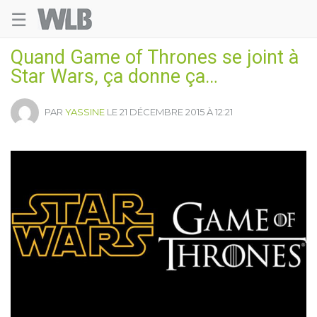
☰
Welovebuzz
Quand Game of Thrones se joint à
Star Wars, ça donne ça…
PAR
YASSINE
LE 21 DÉCEMBRE 2015 À 12:21