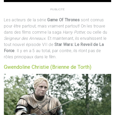
PUBLICITÉ
Les acteurs de la série
Game Of Thrones
sont connus
pour être partout, mais vraiment partout! On les trouve
dans des films comme la saga
Harry Potter,
ou celle du
Seigneur des Anneaux.
Et maintenant, ils envahissent le
tout nouvel épisode VII de
Star Wars: Le Reveil de La
Force
. Il y en a 5 au total, par contre, ils n’ont pas de
rôles principaux dans le film.
Gwendoline Christie (Brienne de Torth)