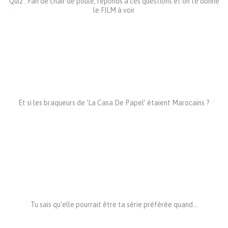
Quiz : Fan de chair de poule, réponds à ces questions et on te donne
le FILM à voir
Et si les braqueurs de ‘La Casa De Papel’ étaient Marocains ?
Tu sais qu’elle pourrait être ta série préférée quand…