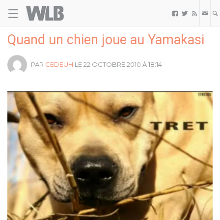
☰
Welovebuzz



Quand un chien joue au Yamakasi
PAR
CEDEUH
LE 22 OCTOBRE 2010 À 18:14