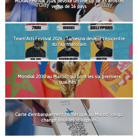
MOGA Festival 2026 dévoile un line-up de 55 artistes
venus de 16 pays
Team'Arti Festival 2026 : Tamesna devient l'épicentre
du rap marocain
Mondial 2030 au Maroc : qui sont les six premiers
qualifiés ?
Carte d'embarquement numérique au Maroc : ce qui
change pour les voyageurs