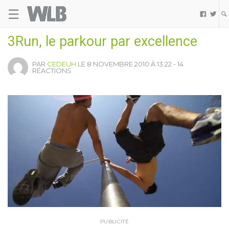
☰
Welovebuzz


3Run, le parkour par excellence
PAR
CEDEUH
LE 8 NOVEMBRE 2010 À 13:22 - 14
RÉACTIONS
PUBLICITÉ