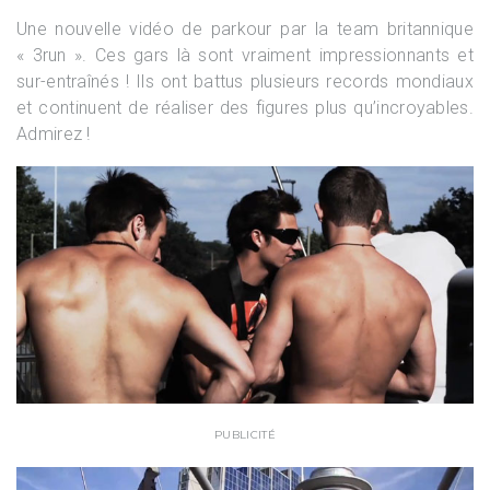
Une nouvelle vidéo de parkour par la team britannique
« 3run ». Ces gars là sont vraiment impressionnants et
sur-entraînés ! Ils ont battus plusieurs records mondiaux
et continuent de réaliser des figures plus qu’incroyables.
Admirez !
PUBLICITÉ