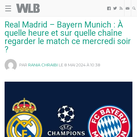
☰
Welovebuzz



Real Madrid – Bayern Munich : À
quelle heure et sur quelle chaîne
regarder le match ce mercredi soir
?
PAR
RANIA CHRAIBI
LE 8 MAI 2024 À 10:38