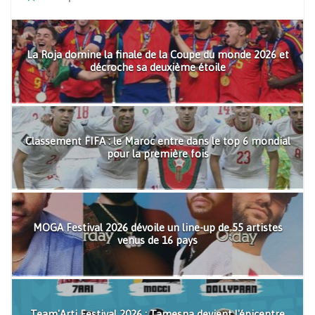
La Roja domine la finale de la Coupe du monde 2026 et
décroche sa deuxième étoile
Classement FIFA : le Maroc entre dans le top 6 mondial
pour la première fois
MOGA Festival 2026 dévoile un line-up de 55 artistes
venus de 16 pays
Team'Arti Festival 2026 : Tamesna devient l'épicentre