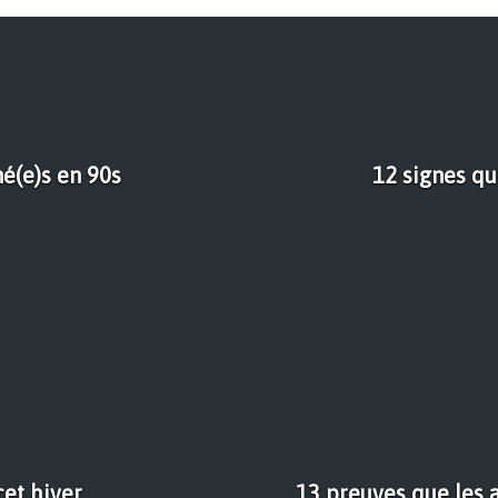
né(e)s en 90s
12 signes qu
et hiver
13 preuves que les a