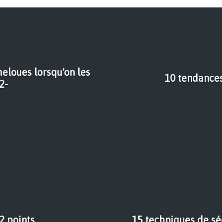
eloues lorsqu'on les
10 tendance
2-
2 points
15 techniques de sé