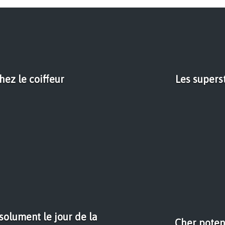
ez le coiffeur
Les superst
olument le jour de la
Cher potent