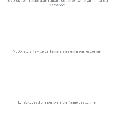
Le verdict est tombé dans l’affaire de l’intoxication alimentaire à
Marrakech
McDonald’s : la ville de Temara aura enfin son restaurant
11 habitudes d’une personne qui n’aime pas cuisiner