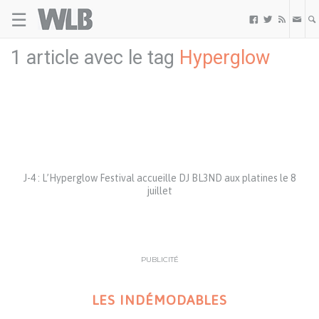
☰
Welovebuzz



1 article avec le tag
Hyperglow
J-4 : L’Hyperglow Festival accueille DJ BL3ND aux platines le 8
juillet
PUBLICITÉ
LES INDÉMODABLES