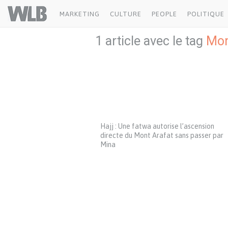
Welovebuzz
MARKETING
CULTURE
PEOPLE
POLITIQUE
1 article avec le tag
Mon
Hajj : Une fatwa autorise l’ascension
directe du Mont Arafat sans passer par
Mina