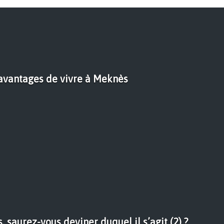
avantages de vivre à Meknès
, saurez-vous deviner duquel il s’agit (2) ?