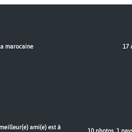
 la marocaine
17 
eilleur(e) ami(e) est à
10 photos, 1 pays