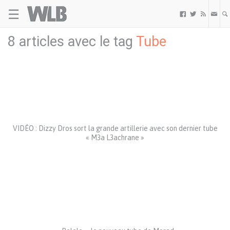
☰
Welovebuzz



8 articles avec le tag
Tube
VIDÉO : Dizzy Dros sort la grande artillerie avec son dernier tube
« M3a L3achrane »