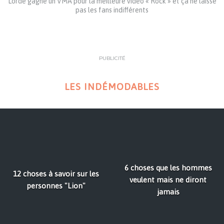
Lorde gagne un VMA pour la meilleure vidéo « Rock » et ça ne laisse
pas les fans indifférents
PUBLICITÉ
LES INDÉMODABLES
6 choses que les hommes
12 choses à savoir sur les
veulent mais ne diront
personnes "Lion"
jamais