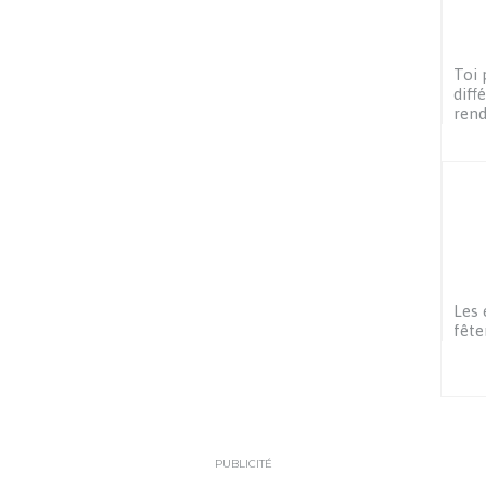
Toi 
diff
ren
Les 
fête
PUBLICITÉ