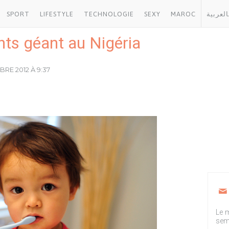
SPORT
LIFESTYLE
TECHNOLOGIE
SEXY
MAROC
بالعربي
ts géant au Nigéria
BRE 2012 À 9:37
Le m
sem