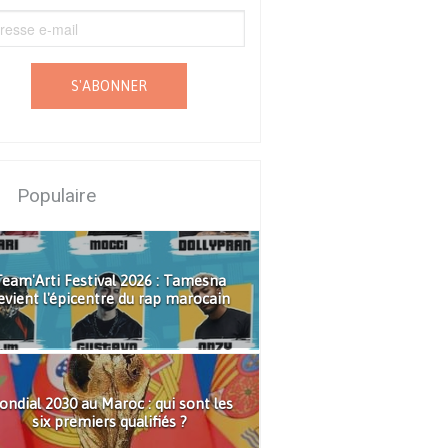
S'ABONNER
Populaire
eam'Arti Festival 2026 : Tamesna
evient l'épicentre du rap marocain
ndial 2030 au Maroc : qui sont les
six premiers qualifiés ?