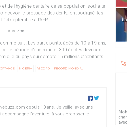
é et de l’hygiène dentaire de sa population, souhaite
 promouvoir le brossage des dents, ont souligné les
di 14 septembre à l’AFP
Ca
PUBLICITÉ
comme suit : Les participants, âgés de 10 à 19 ans,
courte période d’une minute. 300 écoles devraient
nomique du pays qui compte 15 millions d’habitants.
PORTANCE
NIGERIA
RECORD
RECORD MONDIAL


vebuzz.com depuis 10 ans. Je veille, avec une
Moh
i accompagne l'aventure, à vous proposer le
cham
avec