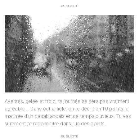
PUBLICITÉ
Averses, gelée et froid, ta journée se sera pas vraiment
agréable … Dans cet article, on te décrit en 10 points la
matinée d’un casablancais en ce temps pluvieux. Tu vas
sûrement te reconnaître dans l’un des points.
PUBLICITÉ