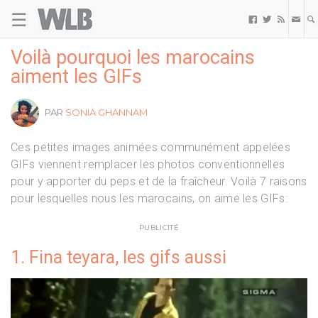
☰
Welovebuzz



Voilà pourquoi les marocains
aiment les GIFs
PAR
SONIA GHANNAM
Ces petites images animées communément appelées
GIFs viennent remplacer les photos conventionnelles
pour y apporter du peps et de la fraîcheur. Voilà 7 raisons
pour lesquelles nous les marocains, on aime les GIFs:
PUBLICITÉ
1. Fina teyara, les gifs aussi