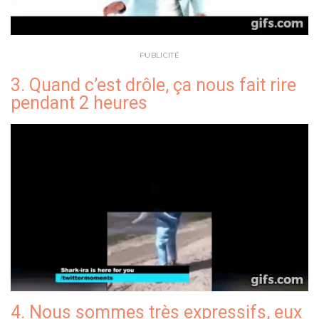
PUBLICITÉ
3. Quand c’est drôle, ça nous fait rire
pendant 2 heures
4. Nous sommes très expressifs, eux