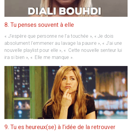
8. Tu penses souvent à elle
« J’espère que personne ne l’a touchée », « Je dois
absolument l’emmener au lavage la pauvre », « J’ai une
nouvelle playlist pour elle », « Cette nouvelle senteur lui
ira si bien », « Elle me manque ».
9. Tu es heureux(se) à l’idée de la retrouver