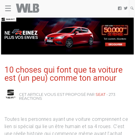
Seat
☰
Welovebuzz


10 choses qui font que ta voiture
est (un peu) comme ton amour
CET ARTICLE VOUS EST PROPOSÉ PAR
SEAT
- 273
RÉACTIONS
Toutes les personnes ayant une voiture comprennent ce
lien si spécial qui lie un être humain et sa 4 roues. C’est
une réelle histoire qui commence même avant l’achat…