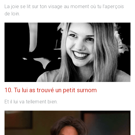
La joie se lit sur ton visage au moment où tu l’aperçois
de loin.
10. Tu lui as trouvé un petit surnom
Et il lui va tellement bien.