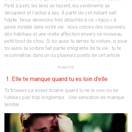
Petit à petit, les liens se tissent, les sentiments se
décuplent et l’achat a lieu. À partir de cet instant naît
l’idylle. Nous devenons très attachés à ce « bijou » à
peine installé dans notre vie : nous créons des souvenirs,
des habitues et une réelle affection envers ce nouveau
petit bout de chou. Si toi aussi tu aimes ta voiture, si pour
toi aussi ta voiture fait partie intégrante de ta vie : tu te
reconnaîtras dans un ou plusieurs points de cet article.
PUBLICITÉ
1. Elle te manque quand tu es loin d’elle
Tu trouves ça assez bizarre quand tu ne la vois ou ne
l’utilises pas trop longtemps… Une sensation de manque
terrible.