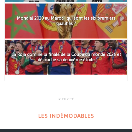
Mondial 2030 au Maroc : qui sont les six premiers
qualifiés ?
La Roja domine la finale de la Coupe du monde 2026 et
décroche sa deuxième étoile
PUBLICITÉ
LES INDÉMODABLES