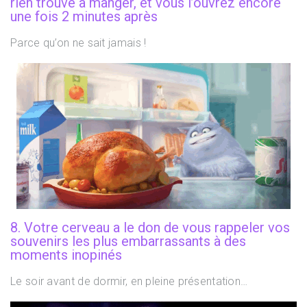
rien trouvé à manger, et vous l’ouvrez encore
une fois 2 minutes après
Parce qu’on ne sait jamais !
8. Votre cerveau a le don de vous rappeler vos
souvenirs les plus embarrassants à des
moments inopinés
Le soir avant de dormir, en pleine présentation…