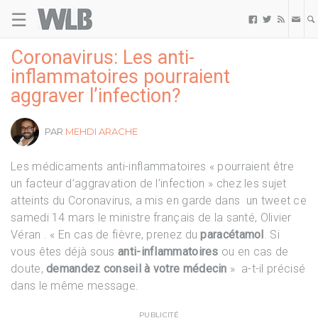
☰
Welovebuzz



Coronavirus: Les anti-
inflammatoires pourraient
aggraver l’infection?
PAR
MEHDI ARACHE
Les médicaments anti-inflammatoires « pourraient être
un facteur d’aggravation de l’infection » chez les sujet
atteints du Coronavirus, a mis en garde dans un tweet ce
samedi 14 mars le ministre français de la santé, Olivier
Véran . « En cas de fièvre, prenez du
paracétamol
. Si
vous êtes déjà sous
anti-inflammatoires
ou en cas de
doute,
demandez conseil à votre médecin
» a-t-il précisé
dans le même message.
PUBLICITÉ