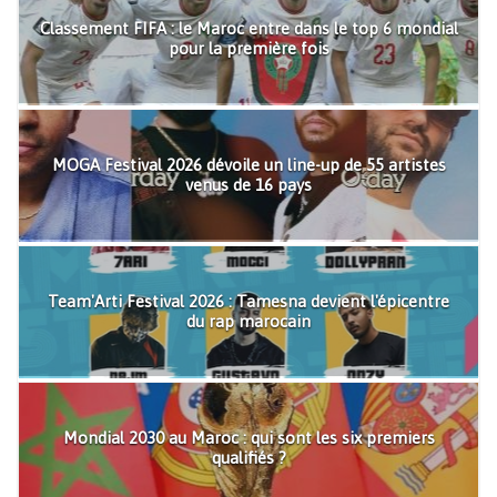
Classement FIFA : le Maroc entre dans le top 6 mondial
pour la première fois
MOGA Festival 2026 dévoile un line-up de 55 artistes
venus de 16 pays
Team'Arti Festival 2026 : Tamesna devient l'épicentre
du rap marocain
Mondial 2030 au Maroc : qui sont les six premiers
qualifiés ?