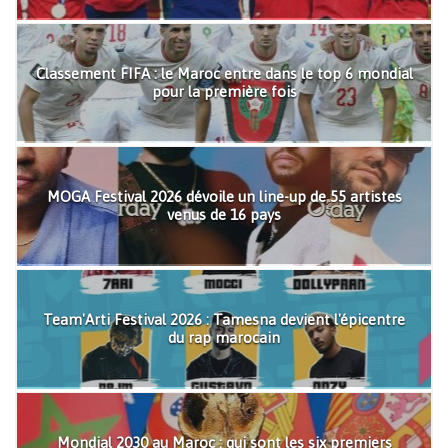
Classement FIFA : le Maroc entre dans le top 6 mondial
pour la première fois
MOGA Festival 2026 dévoile un line-up de 55 artistes
venus de 16 pays
Team'Arti Festival 2026 : Tamesna devient l'épicentre
du rap marocain
Mondial 2030 au Maroc : qui sont les six premiers