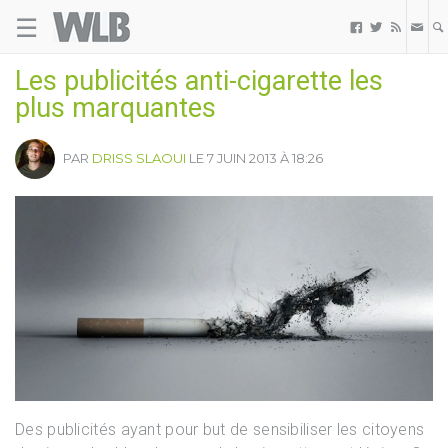
☰
Welovebuzz



Les publicités anti-cigarette les
plus marquantes
PAR
DRISS SLAOUI
LE 7 JUIN 2013 À 18:26
Des publicités ayant pour but de sensibiliser les citoyens