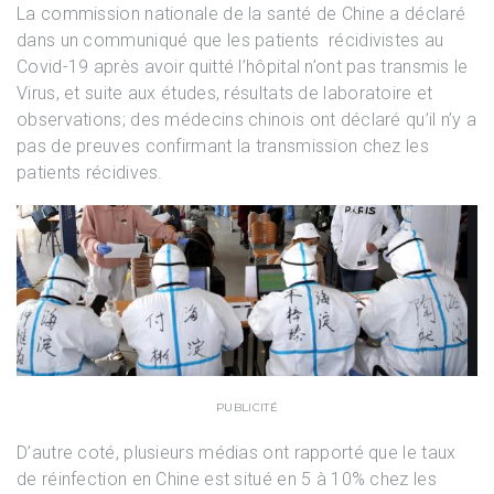
La commission nationale de la santé de Chine a déclaré
dans un communiqué que les patients récidivistes au
Covid-19 après avoir quitté l’hôpital n’ont pas transmis le
Virus, et suite aux études, résultats de laboratoire et
observations; des médecins chinois ont déclaré qu’il n’y a
pas de preuves confirmant la transmission chez les
patients récidives.
PUBLICITÉ
D’autre coté, plusieurs médias ont rapporté que le taux
de réinfection en Chine est situé en 5 à 10% chez les