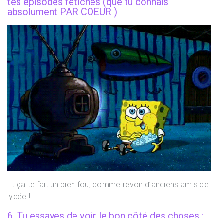
tes épisodes fétiches (que tu connais
absolument PAR COEUR )
Et ça te fait un bien fou, comme revoir d’anciens amis de
lycée !
6. Tu essayes de voir le bon côté des choses :