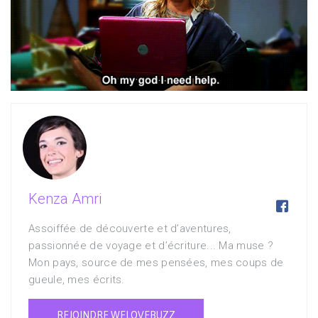
Kenza Amri

Assoiffée de découverte et d’aventures,
passionnée de voyage et d’écriture... Ma muse ?
Mon pays, source de mes pensées, mes coups de
gueule, mes écrits.
REJOINDRE WELOVEBUZZ