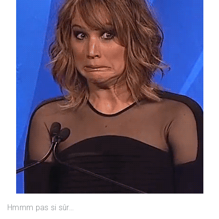
Hmmm pas si sûr…