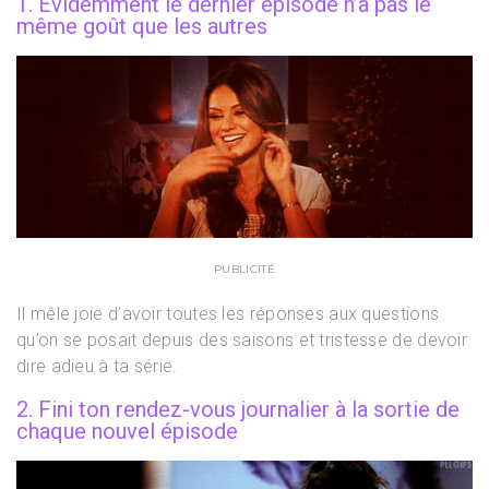
1. Evidemment le dernier épisode n’a pas le
même goût que les autres
PUBLICITÉ
Il mêle joie d’avoir toutes les réponses aux questions
qu’on se posait depuis des saisons et tristesse de devoir
dire adieu à ta série.
2. Fini ton rendez-vous journalier à la sortie de
chaque nouvel épisode