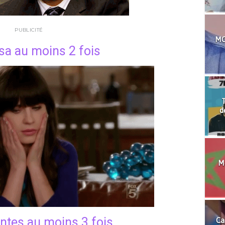
PUBLICITÉ
MO
isa au moins 2 fois
T
d
Mo
ntes au moins 3 fois
Ca