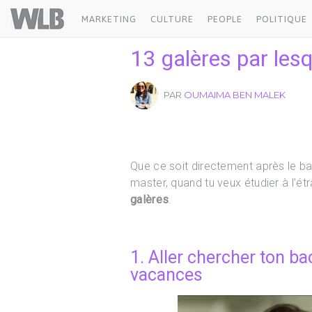
Welovebuzz
MARKETING
CULTURE
PEOPLE
POLITIQUE
13 galères par lesq
PAR
OUMAIMA BEN MALEK
Que ce soit directement après le bac
master, quand tu veux étudier à l’é
galères
.
1. Aller chercher ton ba
vacances