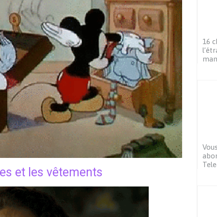
16 c
l’ét
man
Vous
abon
Tel
tes et les vêtements