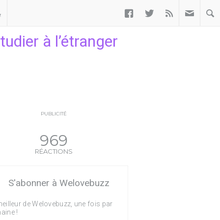



ب
udier à l’étranger
PUBLICITÉ
969
RÉACTIONS
S'abonner à Welovebuzz
eilleur de Welovebuzz, une fois par
aine !