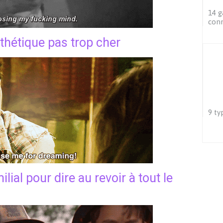
14 g
conn
sthétique pas trop cher
9 ty
lial pour dire au revoir à tout le