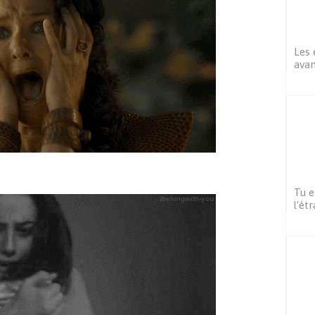
Les 
avan
Tu e
l’ét