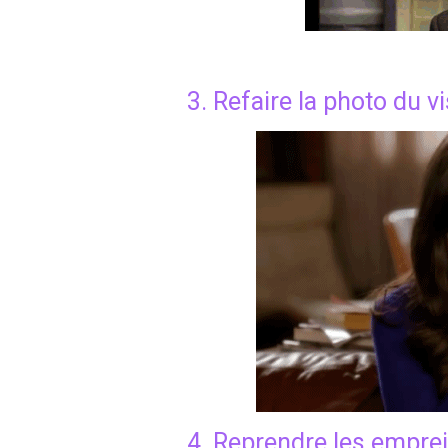
3. Refaire la photo du v
4. Reprendre les emprei