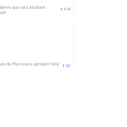
alères que tout étudiant
418
aît
pes de Marocains pendant l’été
90