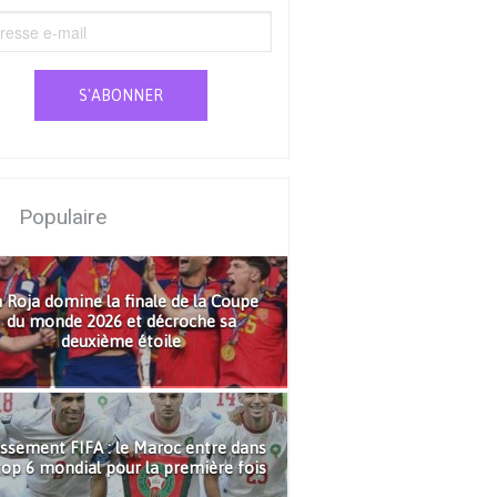
S'ABONNER
Populaire
 Roja domine la finale de la Coupe
du monde 2026 et décroche sa
deuxième étoile
ssement FIFA : le Maroc entre dans
top 6 mondial pour la première fois