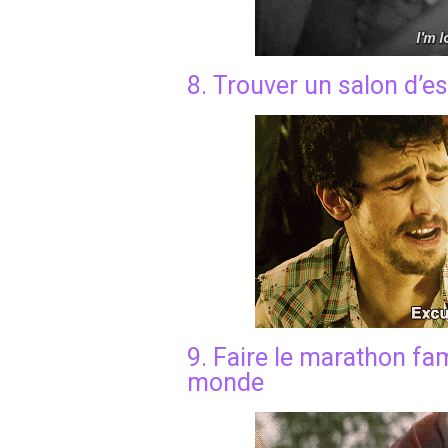
8. Trouver un salon d’e
9. Faire le marathon fami
monde