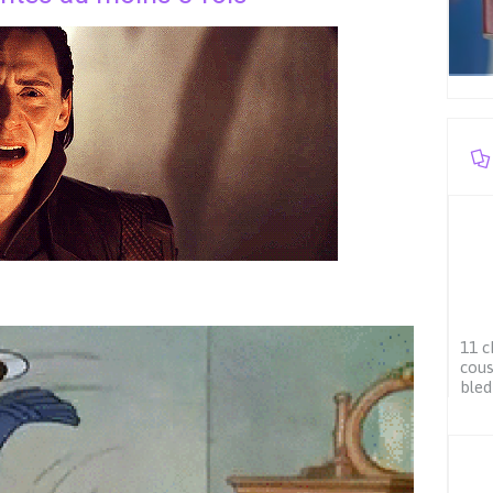
11 c
cous
bled