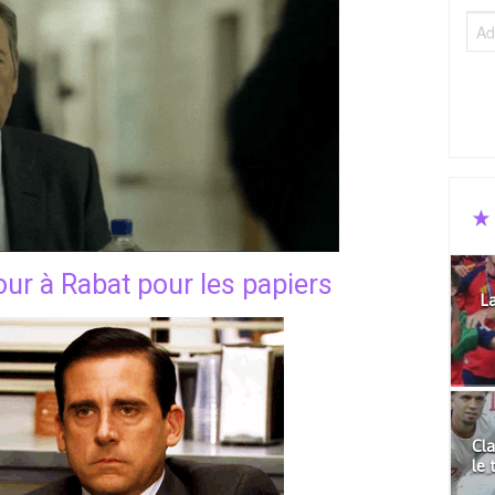
tour à Rabat pour les papiers
La
Cla
le 