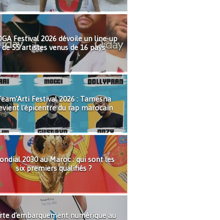
GA Festival 2026 dévoile un line-up
de 55 artistes venus de 16 pays
eam'Arti Festival 2026 : Tamesna
evient l'épicentre du rap marocain
ndial 2030 au Maroc : qui sont les
six premiers qualifiés ?
rte d'embarquement numérique au