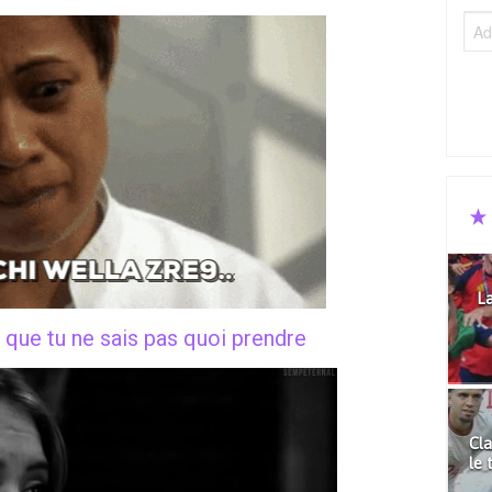
La
que tu ne sais pas quoi prendre
Cla
le 