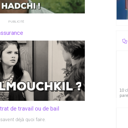
PUBLICITÉ
assurance
10 c
pare
rat de travail ou de bail
savent déjà quoi faire.