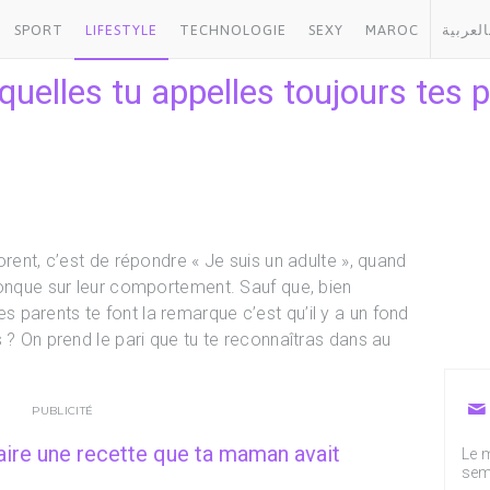
SPORT
LIFESTYLE
TECHNOLOGIE
SEXY
MAROC
العربية
quelles tu appelles toujours tes 
orent, c’est de répondre « Je suis un adulte », quand
conque sur leur comportement. Sauf que, bien
parents te font la remarque c’est qu’il y a un fond
 ? On prend le pari que tu te reconnaîtras dans au
PUBLICITÉ
ire une recette que ta maman avait
Le m
sem