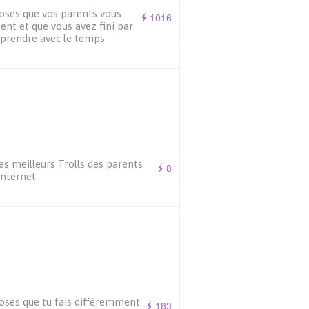
oses que vos parents vous
1016
ient et que vous avez fini par
prendre avec le temps
es meilleurs Trolls des parents
8
Internet
oses que tu fais différemment
183