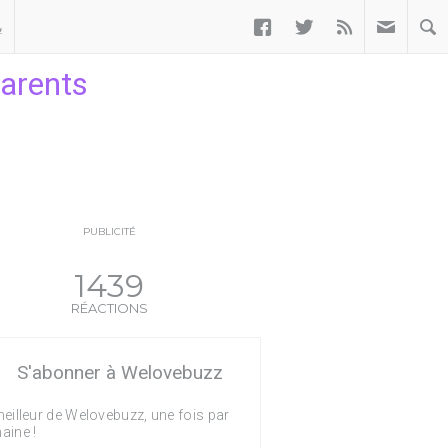



ب
parents
PUBLICITÉ
1439
RÉACTIONS
S'abonner à Welovebuzz
eilleur de Welovebuzz, une fois par
aine !