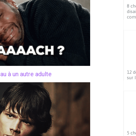
8 ch
disa
com
12 d
eau à un autre adulte
sur 
5 ch