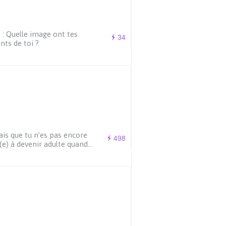
 : Quelle image ont tes
34
nts de toi ?
ais que tu n’es pas encore
498
(e) à devenir adulte quand…