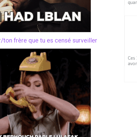
quan
r/ton frère que tu es censé surveiller
Ces 
avon