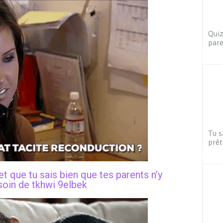
Quiz
pare
Tu s
prêt
et que tu sais bien que tes parents n’y
soin de tkhwi 9elbek