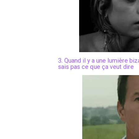
3. Quand il y a une lumière bi
sais pas ce que ça veut dire