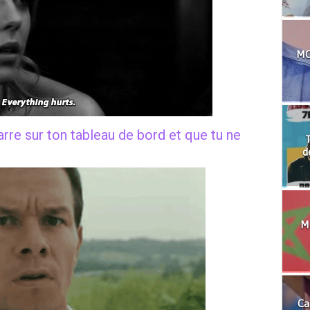
MO
zarre sur ton tableau de bord et que tu ne
T
d
Mo
Ca