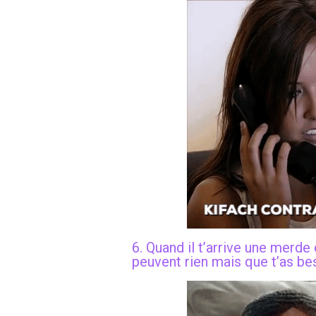
6. Quand il t’arrive une merde 
peuvent rien mais que t’as be