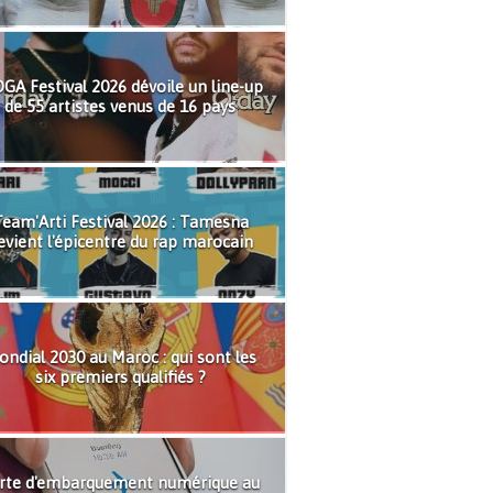
GA Festival 2026 dévoile un line-up
de 55 artistes venus de 16 pays
eam'Arti Festival 2026 : Tamesna
evient l'épicentre du rap marocain
ndial 2030 au Maroc : qui sont les
six premiers qualifiés ?
rte d'embarquement numérique au