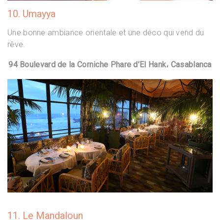
10. Umayya
Une bonne ambiance orientale et une déco qui vend du
rêve.
94 Boulevard de la Corniche Phare d’El Hank، Casablanca
11. Le Mandaloun