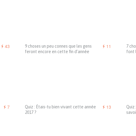
43
11
9 choses un peu connes que les gens
7 cho
feront encore en cette fin d’année
font 
7
13
Quiz : Étais-tu bien vivant cette année
Quiz 
2017 ?
savoi