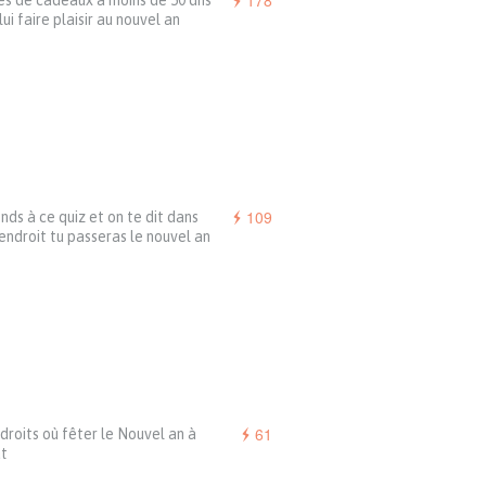
178
es de cadeaux à moins de 50 dhs
lui faire plaisir au nouvel an
109
ds à ce quiz et on te dit dans
endroit tu passeras le nouvel an
61
droits où fêter le Nouvel an à
t