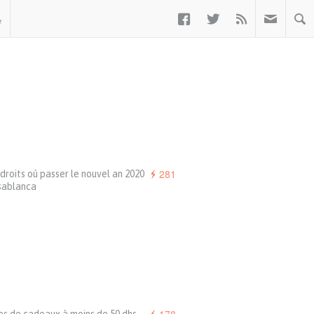



ب
281
droits où passer le nouvel an 2020
sablanca