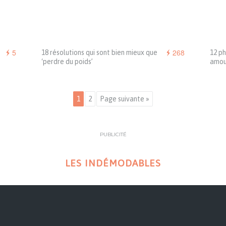
5
268
18 résolutions qui sont bien mieux que
12 ph
‘perdre du poids’
amour
1
2
Page suivante »
PUBLICITÉ
LES INDÉMODABLES