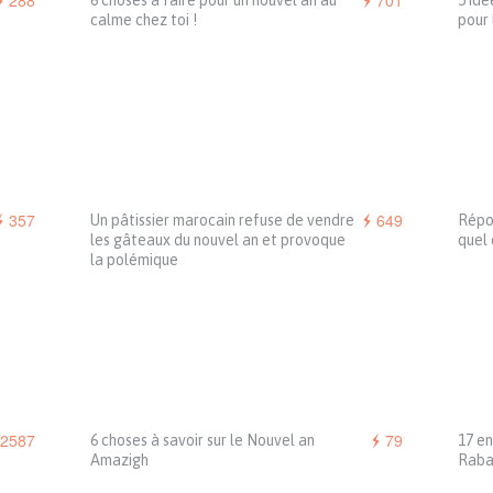
288
701
6 choses à faire pour un nouvel an au
5 idé
calme chez toi !
pour 
357
649
Un pâtissier marocain refuse de vendre
Répon
les gâteaux du nouvel an et provoque
quel 
la polémique
2587
79
6 choses à savoir sur le Nouvel an
17 en
Amazigh
Raba