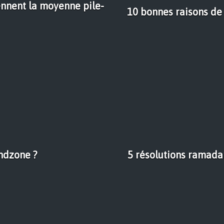
ennent la moyenne pile-
10 bonnes raisons de
endzone ?
5 résolutions ramada