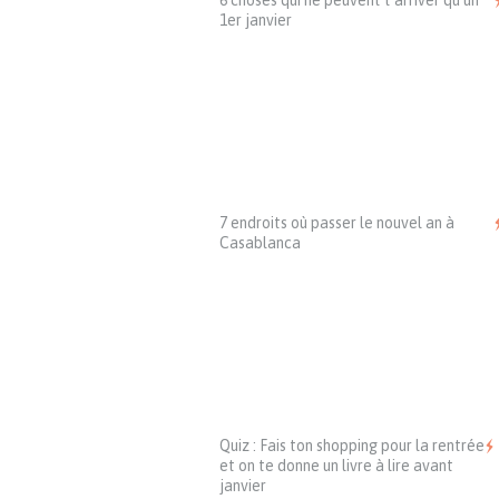
6 choses qui ne peuvent t’arriver qu’un
1er janvier
7 endroits où passer le nouvel an à
Casablanca
Quiz : Fais ton shopping pour la rentrée
et on te donne un livre à lire avant
janvier