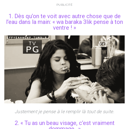
PUBLICITÉ
1. Dès qu’on te voit avec autre chose que de
l’eau dans la main: « wa baraka 3lik pense à ton
ventre ! »
Justement je pense à le remplir là tout de suite.
2. « Tu as un beau visage, c’est vraiment
dommage.. »