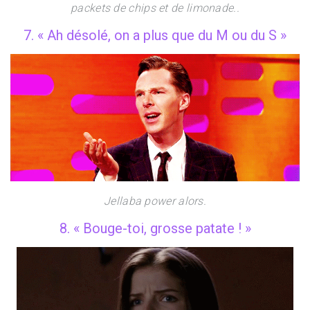
packets de chips et de limonade..
7. « Ah désolé, on a plus que du M ou du S »
Jellaba power alors.
8. « Bouge-toi, grosse patate ! »