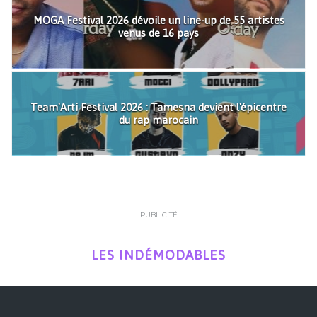
MOGA Festival 2026 dévoile un line-up de 55 artistes
venus de 16 pays
Team'Arti Festival 2026 : Tamesna devient l'épicentre
du rap marocain
PUBLICITÉ
LES INDÉMODABLES