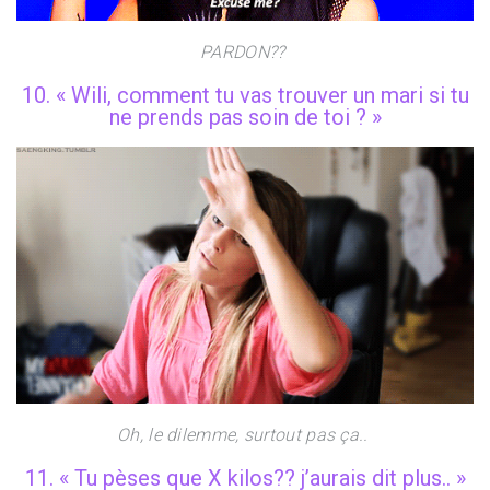
PARDON??
10. « Wili, comment tu vas trouver un mari si tu
ne prends pas soin de toi ? »
Oh, le dilemme, surtout pas ça..
11. « Tu pèses que X kilos?? j’aurais dit plus.. »