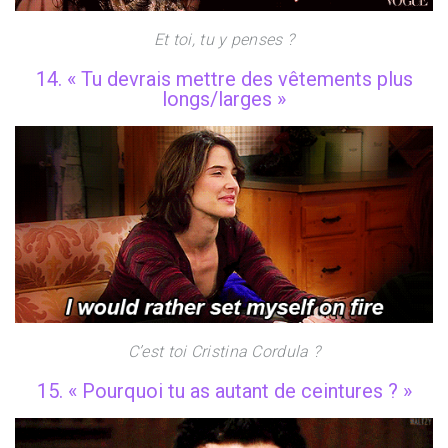
Et toi, tu y penses ?
14. « Tu devrais mettre des vêtements plus
longs/larges »
C’est toi Cristina Cordula ?
15. « Pourquoi tu as autant de ceintures ? »