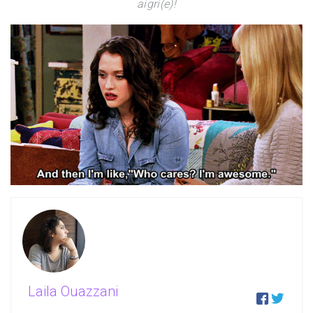
aigri(e)!
Laila Ouazzani

