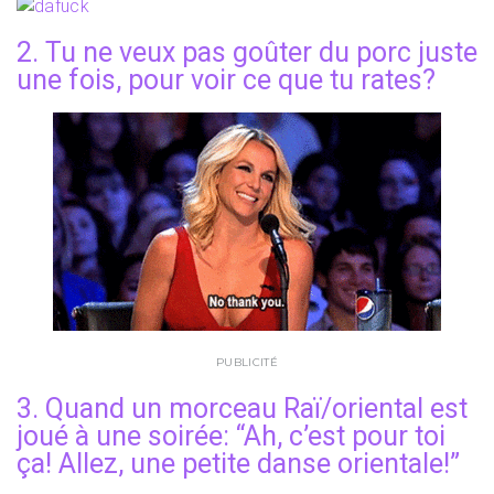
2. Tu ne veux pas goûter du porc juste
une fois, pour voir ce que tu rates?
PUBLICITÉ
3. Quand un morceau Raï/oriental est
joué à une soirée: “Ah, c’est pour toi
ça! Allez, une petite danse orientale!”