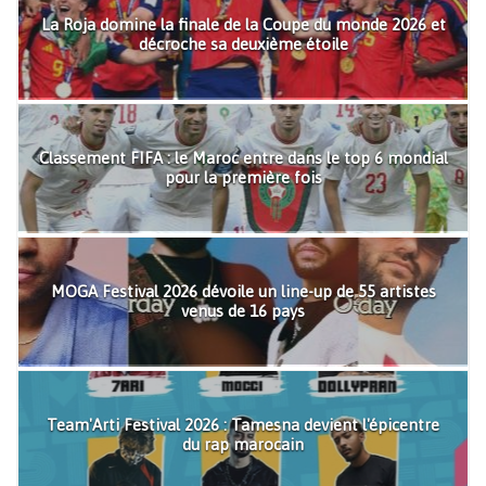
La Roja domine la finale de la Coupe du monde 2026 et
décroche sa deuxième étoile
Classement FIFA : le Maroc entre dans le top 6 mondial
pour la première fois
MOGA Festival 2026 dévoile un line-up de 55 artistes
venus de 16 pays
Team'Arti Festival 2026 : Tamesna devient l'épicentre
du rap marocain