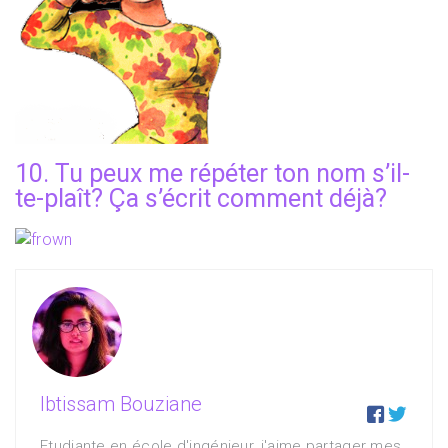
10. Tu peux me répéter ton nom s’il-
te-plaît? Ça s’écrit comment déjà?
Ibtissam Bouziane


Etudiante en école d'ingénieur, j'aime partager mes