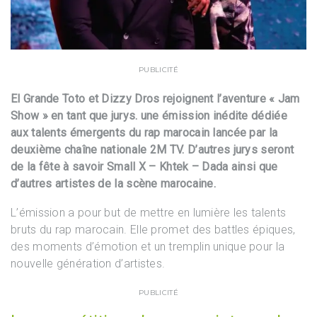
PUBLICITÉ
El Grande Toto et Dizzy Dros rejoignent l’aventure « Jam
Show » en tant que jurys. une émission inédite dédiée
aux talents émergents du rap marocain lancée par la
deuxième chaîne nationale 2M TV. D’autres jurys seront
de la fête à savoir Small X – Khtek – Dada ainsi que
d’autres artistes de la scène marocaine.
L’émission a pour but de mettre en lumière les talents
bruts du rap marocain. Elle promet des battles épiques,
des moments d’émotion et un tremplin unique pour la
nouvelle génération d’artistes.
PUBLICITÉ