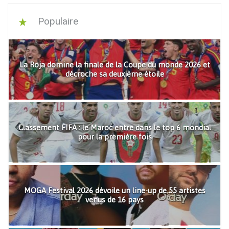
Populaire
La Roja domine la finale de la Coupe du monde 2026 et
décroche sa deuxième étoile
Classement FIFA : le Maroc entre dans le top 6 mondial
pour la première fois
MOGA Festival 2026 dévoile un line-up de 55 artistes
venus de 16 pays