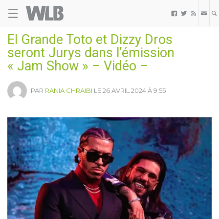
☰
Welovebuzz



El Grande Toto et Dizzy Dros
seront Jurys dans l’émission
« Jam Show » – Vidéo –
PAR
RANIA CHRAIBI
LE 26 AVRIL 2024 À 9:55