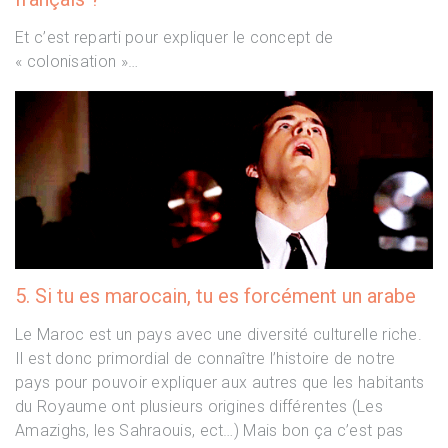
Et c’est reparti pour expliquer le concept de
« colonisation »…
5. Si tu es marocain, tu es forcément un arabe
Le Maroc est un pays avec une diversité culturelle riche.
Il est donc primordial de connaître l’histoire de notre
pays pour pouvoir expliquer aux autres que les habitants
du Royaume ont plusieurs origines différentes (Les
Amazighs, les Sahraouis, ect…) Mais bon ça c’est pas