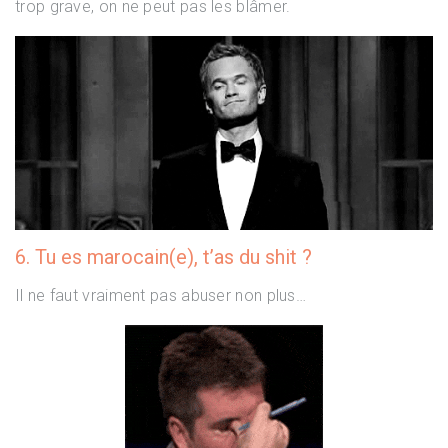
trop grave, on ne peut pas les blâmer.
6. Tu es marocain(e), t’as du shit ?
Il ne faut vraiment pas abuser non plus…