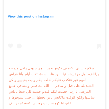
View this post on Instagram
سلام حبيباتي، كنتمنى تكونو بخير… من جيهتي راني مريضة
بزاااف، أول مرة يشد فيا البرد هاد الشدة، ثلات أيام وأنا فراش
.. المهم غير غنكدب عليكم لقلت ليكم وليت بخيييير ولكن
الحمدلله على قبل و صافي … الله يشافيني و يشافي جميع
المرضى يا رب. حطيت ليكم فيديو جديدة للي شحال باش
ساليتها ولكن الوقت ماكانش باش نحطها … حتى تشوفوها و
خليو ليا كومنطيرات زوينين. كنبغيكم بزاااف