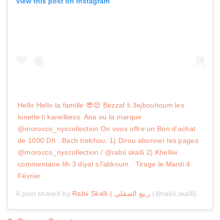
View this post on Instagram
Hello Hello la famille 😎😍 Bezzaf li 3ejbouhoum les
lunette li kanelbess. Ana ou la marque
@morocco_nyscollection On vous offre un Bon d’achat
de 1000 Dh . Bach trebhou: 1) Dirou abonner les pages
@morocco_nyscollection / @rabii.skalli 2) Khelliw
commentaire fih 3 diyal s7abkoum . Tirage le Mardi 4
Février
A post shared by
Rabii Skalli | ربيع الصقلي
(@rabii.skalli) on
Jan