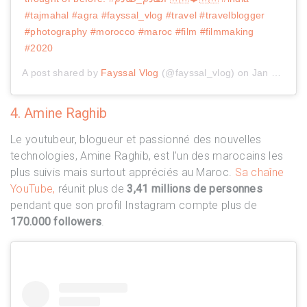
#tajmahal #agra #fayssal_vlog #travel #travelblogger
#photography #morocco #maroc #film #filmmaking
#2020
A post shared by
Fayssal Vlog
(@fayssal_vlog) on
Jan 3, 2020 at 7:53am PST
4. Amine Raghib
Le youtubeur, blogueur et passionné des nouvelles
technologies, Amine Raghib, est l’un des marocains les
plus suivis mais surtout appréciés au Maroc.
Sa chaîne
YouTube,
réunit plus de
3,41 millions de personnes
pendant que son profil Instagram compte plus de
170.000 followers
.