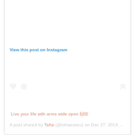
View this post on Instagram
Live your life with arms wide open 🙌🏼
A post shared by
Taha
(@tahaessou) on
Dec 27, 2019 at 9:49am PST