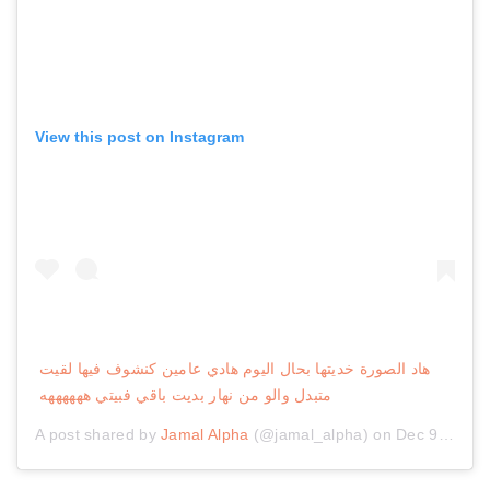
View this post on Instagram
هاد الصورة خديتها بحال اليوم هادي عامين كنشوف فيها لقيت
متبدل والو من نهار بديت باقي فبيتي ههههههه
A post shared by
Jamal Alpha
(@jamal_alpha) on
Dec 9, 2019 at 12:47am PST