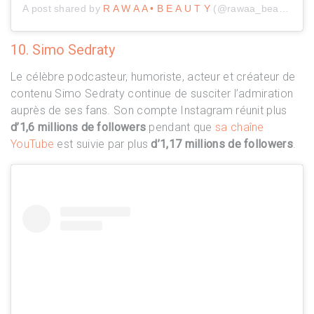
A post shared by
R A W A A • B E A U T Y
(@rawaa_beauty) on
10. Simo Sedraty
Le célèbre podcasteur, humoriste, acteur et créateur de
contenu Simo Sedraty continue de susciter l’admiration
auprès de ses fans. Son compte Instagram réunit plus
d’1,6 millions de followers
pendant que
sa chaîne
YouTube
est suivie par plus
d’1,17 millions de followers
.