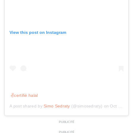
View this post on Instagram
✌️certifié halal
A post shared by
Simo Sedraty
(@simosedraty) on
Oct 12, 2019 at 12:44pm PDT
PUBLICITÉ
PUBLICITÉ