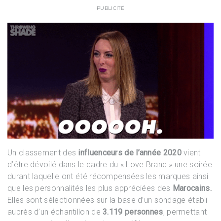
PUBLICITÉ
Un classement des
influenceurs de l’année 2020
vient
d’être dévoilé dans le cadre du « Love Brand » une soirée
durant laquelle ont été récompensées les marques ainsi
que les personnalités les plus appréciées des
Marocains.
Elles sont sélectionnées sur la base d’un sondage établi
auprès d’un échantillon de
3.119 personnes
, permettant