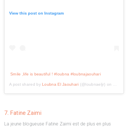
View this post on Instagram
Smile ,life is beautiful ! #loubna #loubnajaouhari
A post shared by
Loubna El Jaouhari
(@loubnaeljr) on
Nov 26,
7. Fatine Zaimi
La jeune blogueuse Fatine Zaimi est de plus en plus