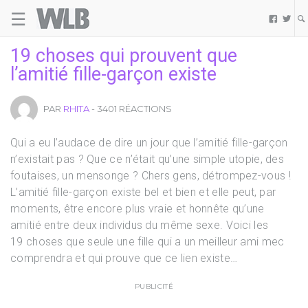
☰
Welovebuzz


19 choses qui prouvent que
l’amitié fille-garçon existe
PAR
RHITA
- 3401 RÉACTIONS
Qui a eu l’audace de dire un jour que l’amitié fille-garçon
n’existait pas ? Que ce n’était qu’une simple utopie, des
foutaises, un mensonge ? Chers gens, détrompez-vous !
L’amitié fille-garçon existe bel et bien et elle peut, par
moments, être encore plus vraie et honnête qu’une
amitié entre deux individus du même sexe. Voici les
19 choses que seule une fille qui a un meilleur ami mec
comprendra et qui prouve que ce lien existe…
PUBLICITÉ