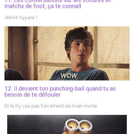
matchs de foot, ça te connaît
Welliti tiyyara !
12. Il devient ton punching-ball quand tu as
besoin de te défouler
Et tu n’y vas pas forcément de main morte.