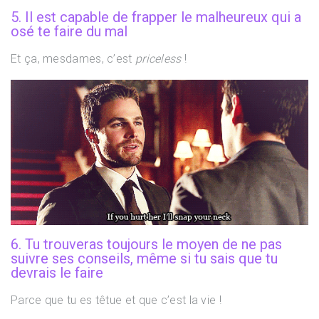
5. Il est capable de frapper le malheureux qui a
osé te faire du mal
Et ça, mesdames, c’est
priceless
!
6. Tu trouveras toujours le moyen de ne pas
suivre ses conseils, même si tu sais que tu
devrais le faire
Parce que tu es têtue et que c’est la vie !