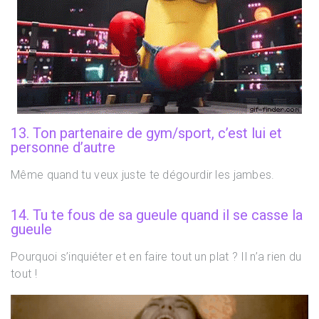
13. Ton partenaire de gym/sport, c’est lui et
personne d’autre
Même quand tu veux juste te dégourdir les jambes.
14. Tu te fous de sa gueule quand il se casse la
gueule
Pourquoi s’inquiéter et en faire tout un plat ? Il n’a rien du
tout !