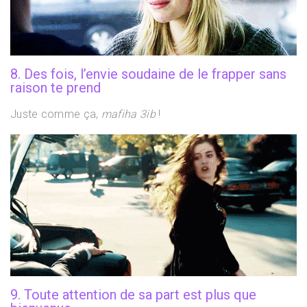
8. Des fois, l’envie soudaine de le frapper sans
raison te prend
Juste comme ça,
mafiha 3ib
!
9. Toute attention de sa part est plus que