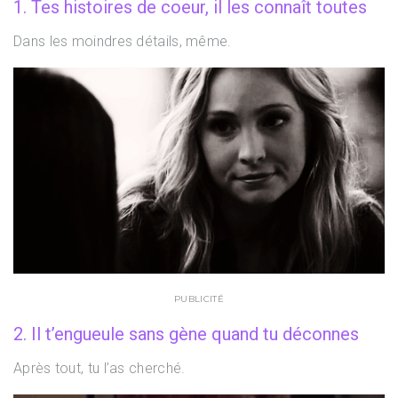
1. Tes histoires de coeur, il les connaît toutes
Dans les moindres détails, même.
PUBLICITÉ
2. Il t’engueule sans gène quand tu déconnes
Après tout, tu l’as cherché.