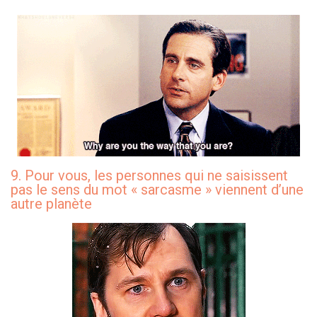
9. Pour vous, les personnes qui ne saisissent
pas le sens du mot « sarcasme » viennent d’une
autre planète