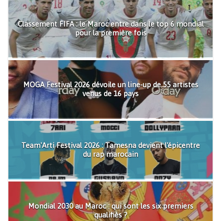
Classement FIFA : le Maroc entre dans le top 6 mondial
pour la première fois
MOGA Festival 2026 dévoile un line-up de 55 artistes
venus de 16 pays
Team'Arti Festival 2026 : Tamesna devient l'épicentre
du rap marocain
Mondial 2030 au Maroc : qui sont les six premiers
qualifiés ?