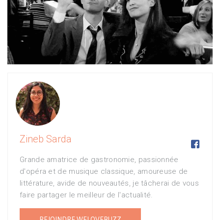
Zineb Sarda

Grande amatrice de gastronomie, passionnée
d'opéra et de musique classique, amoureuse de
littérature, avide de nouveautés, je tâcherai de vous
faire partager le meilleur de l'actualité.
REJOINDRE WELOVEBUZZ