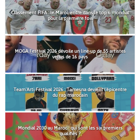
Classement FIFA : le Maroc entre dans le top 6 mondial
pour la première fois
MOGA Festival 2026 dévoile un line-up de 55 artistes
venus de 16 pays
Team'Arti Festival 2026 : Tamesna devient l'épicentre
du rap marocain
Mondial 2030 au Maroc : qui sont les six premiers
qualifiés ?