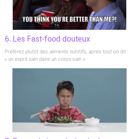
6. Les Fast-food douteux
Préférez plutôt des aliments nutritifs, après tout on dit :
« un esprit sain dans un corps sain ».