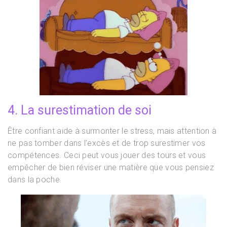
4. La surestimation de soi
Être confiant aide à surmonter le stress, mais attention à
ne pas tomber dans l’excès et de trop surestimer vos
compétences. Ceci peut vous jouer des tours et vous
empêcher de bien réviser une matière que vous pensiez
dans la poche.