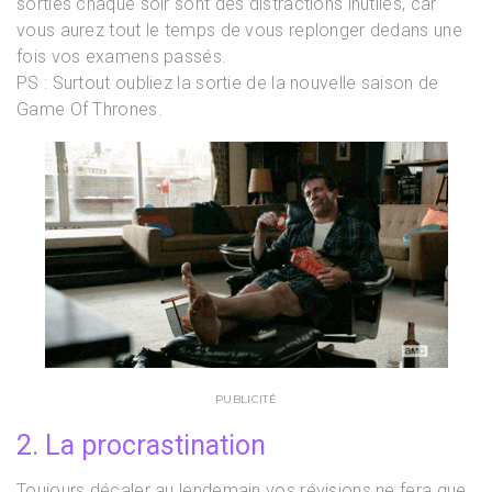
sorties chaque soir sont des distractions inutiles, car
vous aurez tout le temps de vous replonger dedans une
fois vos examens passés.
PS : Surtout oubliez la sortie de la nouvelle saison de
Game Of Thrones.
PUBLICITÉ
2. La procrastination
Toujours décaler au lendemain vos révisions ne fera que