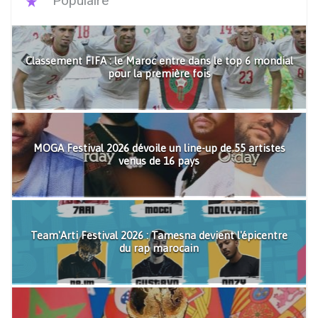
Populaire
Classement FIFA : le Maroc entre dans le top 6 mondial
pour la première fois
MOGA Festival 2026 dévoile un line-up de 55 artistes
venus de 16 pays
Team'Arti Festival 2026 : Tamesna devient l'épicentre
du rap marocain