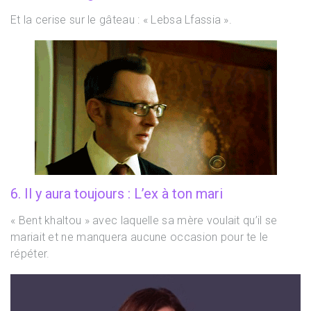
Et la cerise sur le gâteau : « Lebsa Lfassia ».
6. Il y aura toujours : L’ex à ton mari
« Bent khaltou » avec laquelle sa mère voulait qu’il se
mariait et ne manquera aucune occasion pour te le
répéter.