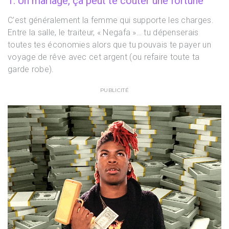
1. Un mariage, ça peut te coûter une fortune
C’est généralement la femme qui supporte les charges.
Entre la salle, le traiteur, « Negafa »… tu dépenserais
toutes tes économies alors que tu pouvais te payer un
voyage de rêve avec cet argent (ou refaire toute ta
garde robe).
PUBLICITÉ