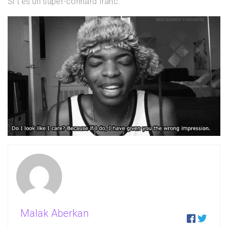
Si t’es un super-connard franc.
Malak Aberkan

