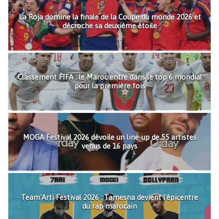
La Roja domine la finale de la Coupe du monde 2026 et
décroche sa deuxième étoile
Classement FIFA : le Maroc entre dans le top 6 mondial
pour la première fois
MOGA Festival 2026 dévoile un line-up de 55 artistes
venus de 16 pays
Team'Arti Festival 2026 : Tamesna devient l'épicentre
du rap marocain