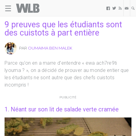
☰
Welovebuzz



9 preuves que les étudiants sont
des cuistots à part entière
PAR
OUMAIMA BEN MALEK
Parce qu’on en a marre d’entendre « ewa ach7re9ti
lyouma ? », on a décidé de prouver au monde entier que
les étudiants ne sont autre que des chefs cuistots
incompris !
PUBLICITÉ
1. Néant sur son lit de salade verte cramée