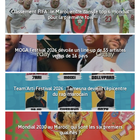
Classement FIFA : le Maroc entre dans le top 6 mondial
pour la première fois
MOGA Festival 2026 dévoile un line-up de 55 artistes
venus de 16 pays
Team'Arti Festival 2026 : Tamesna devient l'épicentre
du rap marocain
Mondial 2030 au Maroc : qui sont les six premiers
qualifiés ?