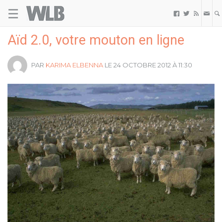
☰
Welovebuzz



Aïd 2.0, votre mouton en ligne
PAR
KARIMA ELBENNA
LE 24 OCTOBRE 2012 À 11:30