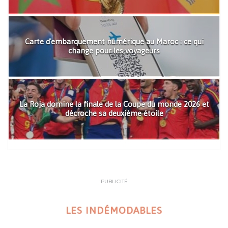
Carte d'embarquement numérique au Maroc : ce qui
change pour les voyageurs
La Roja domine la finale de la Coupe du monde 2026 et
décroche sa deuxième étoile
PUBLICITÉ
LES INDÉMODABLES