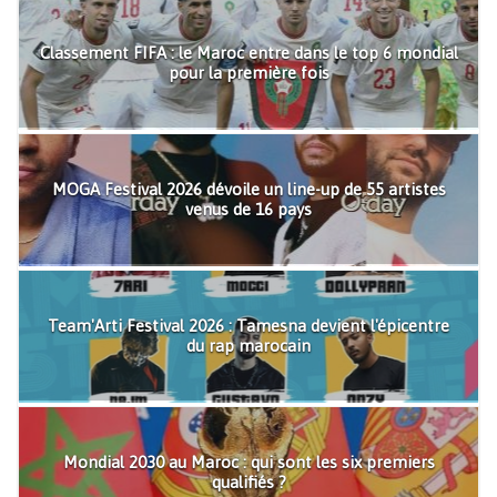
Classement FIFA : le Maroc entre dans le top 6 mondial
pour la première fois
MOGA Festival 2026 dévoile un line-up de 55 artistes
venus de 16 pays
Team'Arti Festival 2026 : Tamesna devient l'épicentre
du rap marocain
Mondial 2030 au Maroc : qui sont les six premiers
qualifiés ?