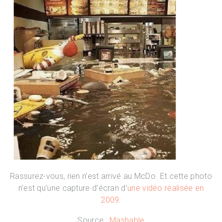
Rassurez-vous, rien n’est arrivé au McDo. Et cette photo
n’est qu’une capture d’écran d’
une vidéo réalisée en
2009
.
Source :
Mashable
.