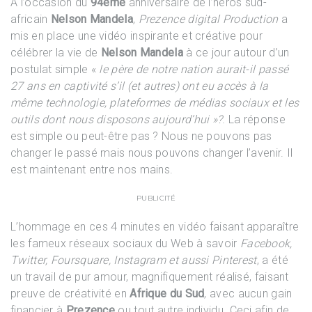
À l’occasion du
94ème
anniversaire de l’héros sud-
africain
Nelson Mandela
,
Prezence digital Production
a
mis en place une vidéo inspirante et créative pour
célébrer la vie de
Nelson Mandela
à ce jour autour d’un
postulat simple «
le père de notre nation aurait-il passé
27 ans en captivité s’il (et autres) ont eu accès à la
même technologie, plateformes de médias sociaux et les
outils dont nous disposons aujourd’hui »?
. La réponse
est simple ou peut-être pas ? Nous ne pouvons pas
changer le passé mais nous pouvons changer l’avenir. Il
est maintenant entre nos mains.
PUBLICITÉ
L’hommage en ces 4 minutes en vidéo faisant apparaître
les fameux réseaux sociaux du Web à savoir
Facebook,
Twitter, Foursquare, Instagram et aussi Pinterest
, a été
un travail de pur amour, magnifiquement réalisé, faisant
preuve de créativité en
Afrique du Sud
, avec aucun gain
financier à
Prezence
ou tout autre individu. Ceci afin de