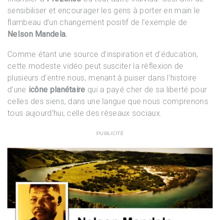
sensibiliser et encourager les gens à porter en main le
flambeau d’un changement positif de l’exemple de
Nelson Mandela.
Comme étant une source d’inspiration et d’éducation,
cette modeste vidéo peut susciter la réflexion de
plusieurs d’entre nous, menant à puiser dans l’histoire
d’une
icône planétaire
qui a payé cher de sa liberté pour
celles des siens, dans une langue que nous comprenons
tous aujourd’hui, celle des réseaux sociaux.
PUBLICITÉ