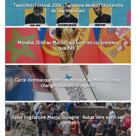
Team'Arti Festival 2026 : Tamesna devient l'épicentre
du rap marocain
Mondial 2030 au Maroc : qui sont les six premiers
qualifiés ?
Carte d'embarquement numérique au Maroc : ce qui
change pour les voyageurs
Crise migratoire Maroc-Espagne : Rabat livre enfin ses
chiffres