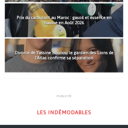
Prix du carburant au Maroc : gasoil et essence en
hausse en Août 2026
Divorce de Yassine Bounou: le gardien des Lions de
l'Atlas confirme sa séparation
PUBLICITÉ
LES INDÉMODABLES