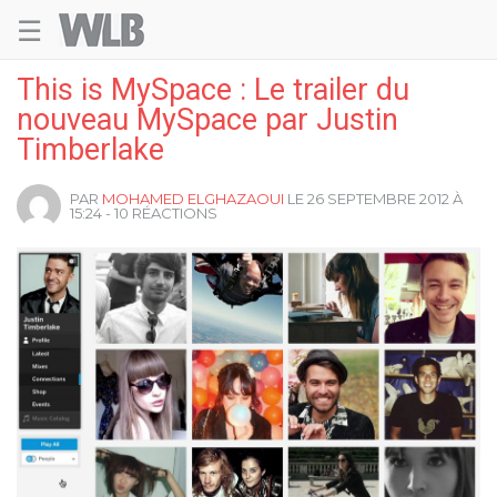
☰
Welovebuzz
This is MySpace : Le trailer du
nouveau MySpace par Justin
Timberlake
PAR
MOHAMED ELGHAZAOUI
LE 26 SEPTEMBRE 2012 À
15:24 - 10 RÉACTIONS