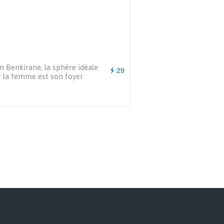
n Benkirane, la sphère idéale
29
 la femme est son foyer