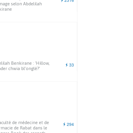
2316
age selon Abdelilah
kirane
lilah Benkirane : ‘Hillow,
33
der chwia bl’onglé?’
aculté de médecine et de
294
macie de Rabat dans le