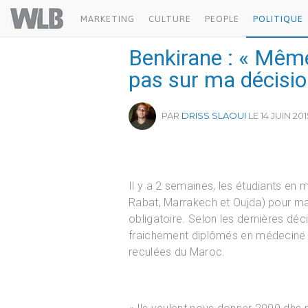
Welovebuzz
MARKETING
CULTURE
PEOPLE
POLITIQUE
Benkirane : « Même
pas sur ma décisio
PAR
DRISS SLAOUI
LE 14 JUIN 201
Il y a 2 semaines, les étudiants en 
Rabat, Marrakech et Oujda) pour man
obligatoire. Selon les dernières déci
fraichement diplômés en médecine 
reculées du Maroc.