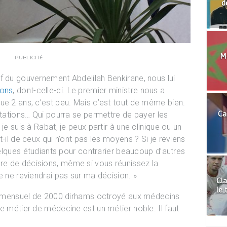
d
Mo
PUBLICITÉ
f du gouvernement Abdelilah Benkirane, nous lui
ions
, dont-celle-ci. Le premier ministre nous a
ue 2 ans, c’est peu. Mais c’est tout de même bien.
Ca
stations… Qui pourra se permettre de payer les
je suis à Rabat, je peux partir à une clinique ou un
-il de ceux qui n’ont pas les moyens ? Si je reviens
quelques étudiants pour contrarier beaucoup d’autres
e de décisions, même si vous réunissez la
e ne reviendrai pas sur ma décision. »
Cla
le 
ire mensuel de 2000 dirhams octroyé aux médecins
e métier de médecine est un métier noble. Il faut