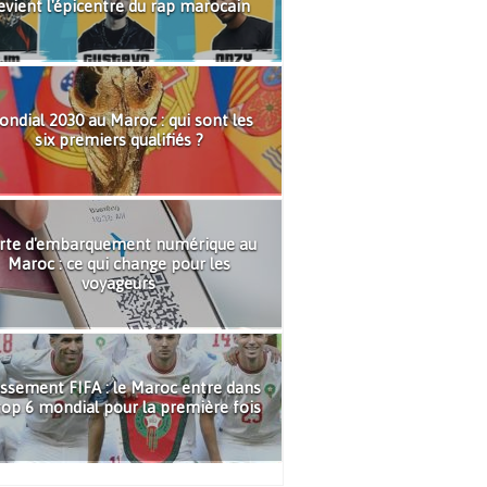
evient l'épicentre du rap marocain
ndial 2030 au Maroc : qui sont les
six premiers qualifiés ?
rte d'embarquement numérique au
Maroc : ce qui change pour les
voyageurs
ssement FIFA : le Maroc entre dans
top 6 mondial pour la première fois