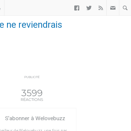



ب
e ne reviendrais
PUBLICITÉ
3599
RÉACTIONS
S'abonner à Welovebuzz
eilleur de Welovebuzz, une fois par