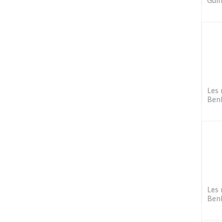
Guin
Les 
Benk
Les 
Benk