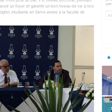
par mois pour un bac + 8, niveau doctorat, pendant
sem
voir un foyer et garantir un bon niveau de vie à nos
dghiri, étudiante en 5ème année à la faculté de
MO
T