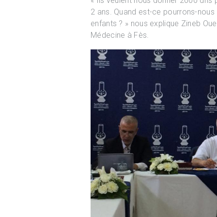
« Ils veulent nous donner 2000 dhs 
2 ans. Quand est-ce pourrons-nous a
enfants ? » nous explique Zineb Oue
Médecine à Fès.