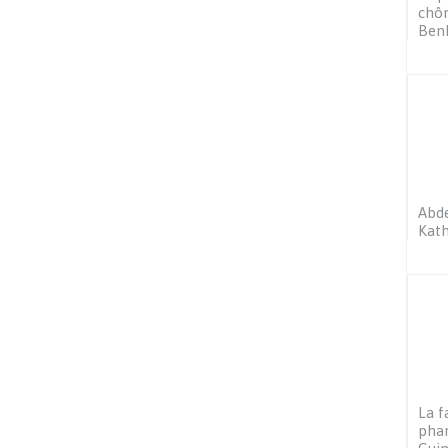
chôm
Ben
Abde
Kath
La f
phar