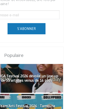
aine !
S'ABONNER
Populaire
GA Festival 2026 dévoile un line-up
de 55 artistes venus de 16 pays
eam'Arti Festival 2026 : Tamesna