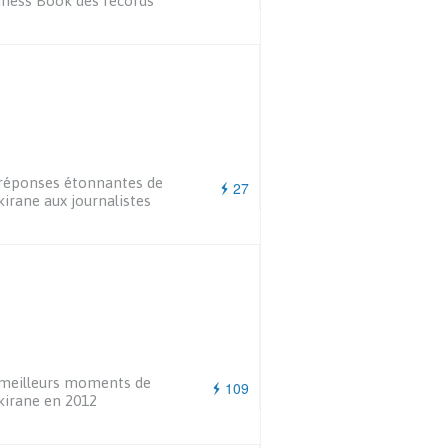
ness Book des records
réponses étonnantes de
27
irane aux journalistes
meilleurs moments de
109
irane en 2012