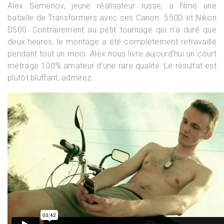
Alex Semenov, jeune réalisateur russe, a filmé une
bataille de Transformers avec ses Canon 550D et Nikon
D500. Contrairement au petit tournage qui n’a duré que
deux heures, le montage a été complètement retravaillé
pendant tout un mois. Alex nous livre aujourd’hui un court
métrage 100% amateur d’une rare qualité. Le résultat est
plutôt bluffant, admirez..