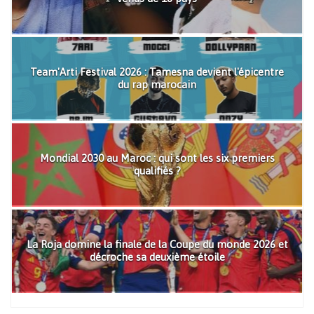
Team'Arti Festival 2026 : Tamesna devient l'épicentre
du rap marocain
Mondial 2030 au Maroc : qui sont les six premiers
qualifiés ?
La Roja domine la finale de la Coupe du monde 2026 et
décroche sa deuxième étoile