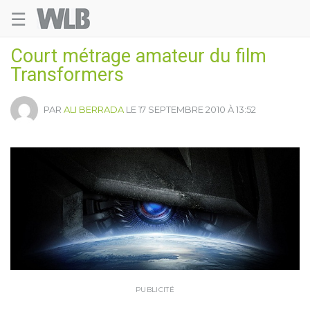
☰
Welovebuzz
Court métrage amateur du film
Transformers
PAR
ALI BERRADA
LE 17 SEPTEMBRE 2010 À 13:52
PUBLICITÉ